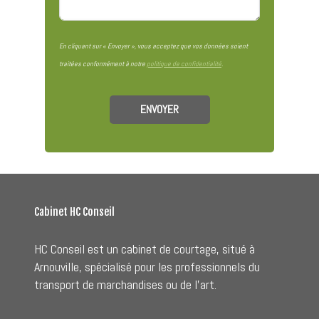
En cliquant sur « Envoyer », vous acceptez que vos données soient
traitées conformément à notre
politique de confidentialité
.
ENVOYER
Cabinet HC Conseil
HC Conseil est un cabinet de courtage, situé à
Arnouville, spécialisé pour les professionnels du
transport de marchandises ou de l'art.